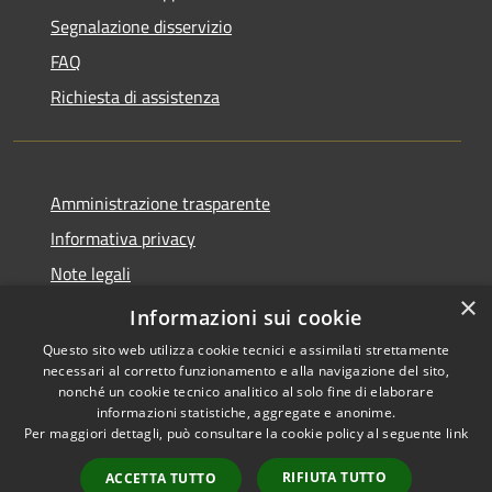
Segnalazione disservizio
FAQ
Richiesta di assistenza
Amministrazione trasparente
Informativa privacy
Note legali
×
Dichiarazione di accessibilità
Informazioni sui cookie
Questo sito web utilizza cookie tecnici e assimilati strettamente
necessari al corretto funzionamento e alla navigazione del sito,
nonché un cookie tecnico analitico al solo fine di elaborare
informazioni statistiche, aggregate e anonime.
RSS
Copyright © 2026 • Comune di
Per maggiori dettagli, può consultare la cookie policy al seguente
link
Accessibilità
Vidor • Powered by
Privacy
Municipium
Accesso
•
RIFIUTA TUTTO
ACCETTA TUTTO