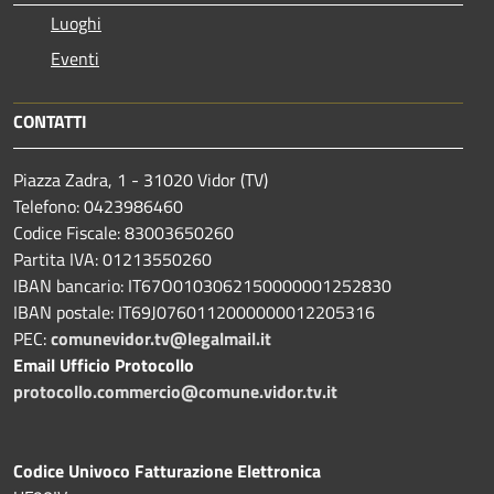
Luoghi
Eventi
CONTATTI
Piazza Zadra, 1 - 31020 Vidor (TV)
Telefono: 0423986460
Codice Fiscale: 83003650260
Partita IVA: 01213550260
IBAN bancario: IT67O0103062150000001252830
IBAN postale: IT69J0760112000000012205316
PEC:
comunevidor.tv@legalmail.it
Email Ufficio Protocollo
protocollo.commercio@comune.vidor.tv.it
Codice Univoco Fatturazione Elettronica