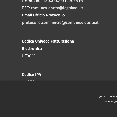
IT69J0760112000000012205316
PEC:
comunevidor.tv@legalmail.it
Email Ufficio Protocollo
protocollo.commercio@comune.vidor.tv.it
Codice Univoco Fatturazione
Elettronica
UF90IV
Codice IPA
c_l856
Questo sito 
alla navig