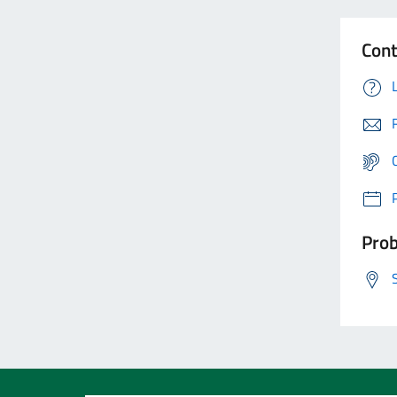
Cont
Prob