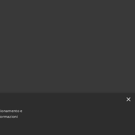
×
nzionamento e
nformazioni