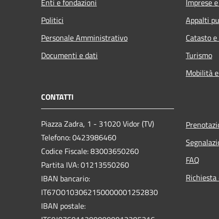
Enti e fondazioni
Imprese 
Politici
Appalti pu
Personale Amministrativo
Catasto e
Documenti e dati
Turismo
Mobilità e
CONTATTI
Piazza Zadra, 1 - 31020 Vidor (TV)
Prenotaz
Telefono: 0423986460
Segnalazi
Codice Fiscale: 83003650260
FAQ
Partita IVA: 01213550260
Richiesta 
IBAN bancario:
IT67O0103062150000001252830
IBAN postale: