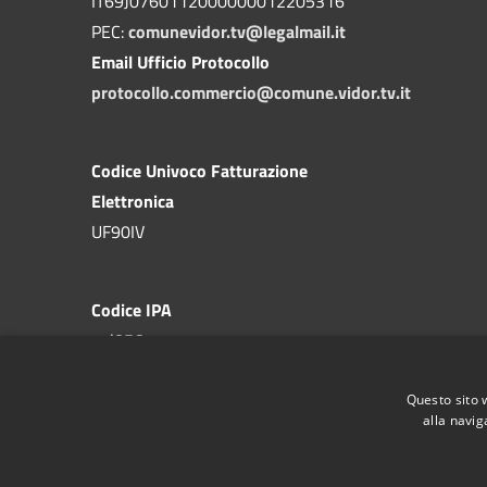
IT69J0760112000000012205316
PEC:
comunevidor.tv@legalmail.it
Email Ufficio Protocollo
protocollo.commercio@comune.vidor.tv.it
Codice Univoco Fatturazione
Elettronica
UF90IV
Codice IPA
c_l856
Questo sito 
alla navig