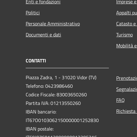
Enti e fondazioni
Imprese 
Politici
Appalti pu
Personale Amministrativo
Catasto e
Documenti e dati
Turismo
Mobilità e
CONTATTI
Piazza Zadra, 1 - 31020 Vidor (TV)
Prenotaz
Telefono: 0423986460
Segnalazi
Codice Fiscale: 83003650260
FAQ
Partita IVA: 01213550260
Richiesta 
IBAN bancario:
IT67O0103062150000001252830
IBAN postale: