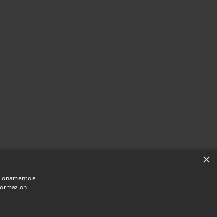
×
nzionamento e
nformazioni