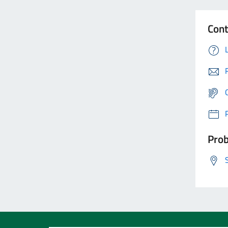
Cont
Prob