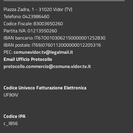
Piazza Zadra, 1 - 31020 Vidor (TV)
Telefono: 0423986460
Codice Fiscale: 83003650260
Partita IVA: 01213550260
IBAN bancario: IT67O0103062150000001252830
IBAN postale: IT69J0760112000000012205316
PEC:
comunevidor.tv@legalmail.it
Email Ufficio Protocollo
protocollo.commercio@comune.vidor.tv.it
Codice Univoco Fatturazione Elettronica
UF90IV
Codice IPA
c_l856