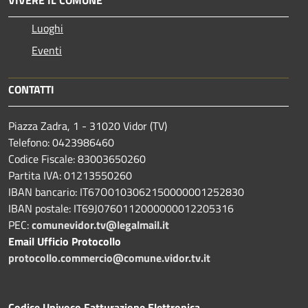
Luoghi
Eventi
CONTATTI
Piazza Zadra, 1 - 31020 Vidor (TV)
Telefono: 0423986460
Codice Fiscale: 83003650260
Partita IVA: 01213550260
IBAN bancario: IT67O0103062150000001252830
IBAN postale: IT69J0760112000000012205316
PEC:
comunevidor.tv@legalmail.it
Email Ufficio Protocollo
protocollo.commercio@comune.vidor.tv.it
Codice Univoco Fatturazione Elettronica